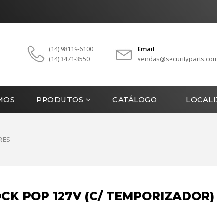
!
(14) 98119-6100
Email
(14) 3471-3550
vendas@securityparts.com
MOS
PRODUTOS
CATÁLOGO
LOCAL
RES
CK POP 127V (C/ TEMPORIZADOR)